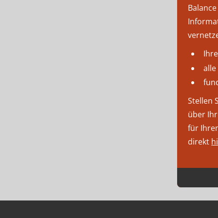
Balance
Informa
vernetz
Ihr
all
fun
Stellen 
über Ihr
für Ihr
direkt
h