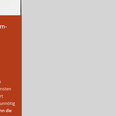
em-
n
ensten
rt
 unnötig
nn die