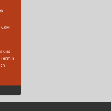
nk
s CRM
en uns
n Termin
ach