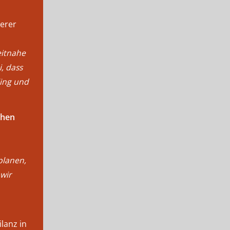
erer
eitnahe
, dass
ling und
then
 planen,
wir
lanz in