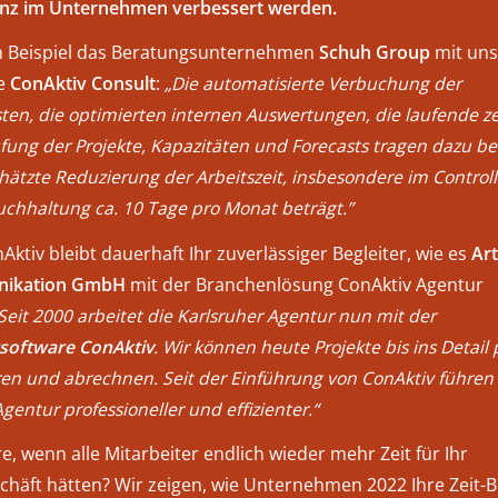
lanz im Unternehmen verbessert werden.
 Beispiel das Beratungsunternehmen
Schuh Group
mit uns
re
ConAktiv Consult
:
„Die automatisierte Verbuchung der
ten, die optimierten internen Auswertungen, die laufende z
ung der Projekte, Kapazitäten und Forecasts tragen dazu bei
hätzte Reduzierung der Arbeitszeit, insbesondere im Control
uchhaltung ca. 10 Tage pro Monat beträgt.”
ktiv bleibt dauerhaft Ihr zuverlässiger Begleiter, wie es
Ar
ikation GmbH
mit der Branchenlösung ConAktiv Agentur
Seit 2000 arbeitet die Karlsruher Agentur nun mit der
software ConAktiv
. Wir können heute Projekte bis ins Detail
ren und abrechnen. Seit der Einführung von ConAktiv führen 
gentur professioneller und effizienter.“
, wenn alle Mitarbeiter endlich wieder mehr Zeit für Ihr
häft hätten? Wir zeigen, wie Unternehmen 2022 Ihre Zeit-Bi