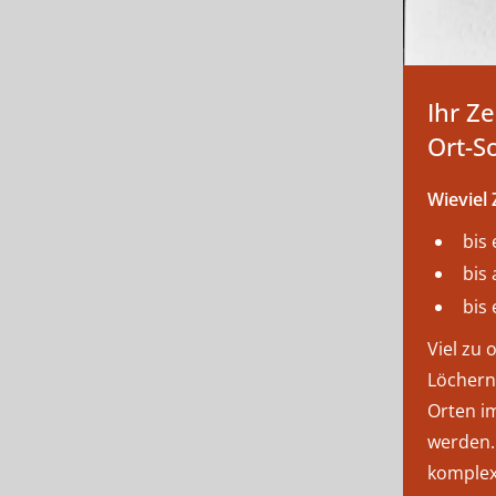
Zusatzfunktionen
Ihr Z
Ort-S
Wieviel 
bis
bis
bis 
Viel zu 
Löchern
Orten im
werden. 
komple