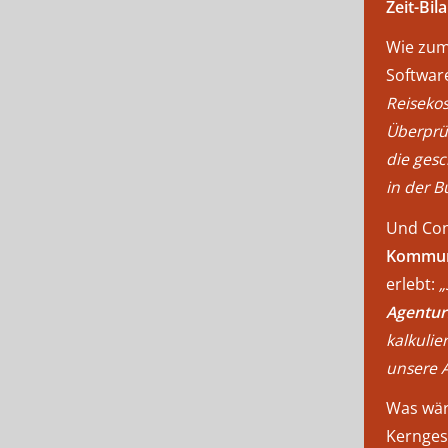
Zeit-Bi
Wie zum
Softwa
Reisekos
Überprüf
die gesc
in der B
Und ConA
Kommun
erlebt:
„
Agentur
kalkulie
unsere A
Was wäre
Kerngesc