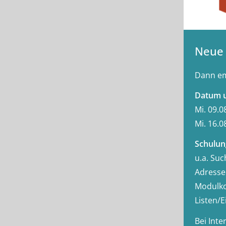
Zusatzfunktionen
Neue 
Dann em
Datum u
Mi. 09.0
Mi. 16.0
Schulun
u.a. Su
Adresse
Modulko
Listen/
Bei Int