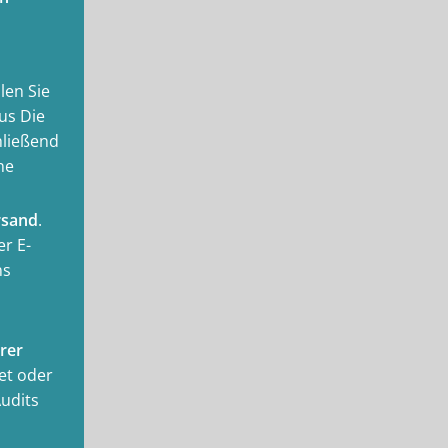
len Sie
aus Die
hließend
ne
rsand
.
er E-
ns
hrer
et oder
udits