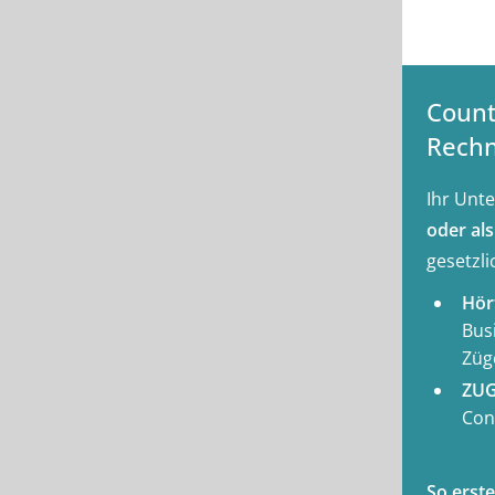
Zusatzfunktionen
Count
Rechn
Ihr Un
oder al
gesetzl
Hör
Bus
Züg
ZUG
ConA
So erst