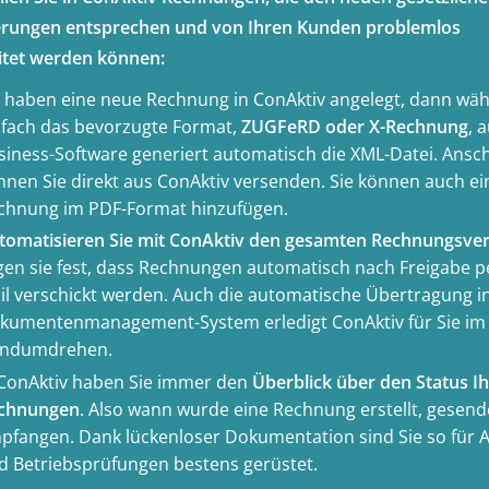
rungen entsprechen und von Ihren Kunden problemlos
itet werden können:
e haben eine neue Rechnung in ConAktiv angelegt, dann wäh
nfach das bevorzugte Format,
ZUGFeRD oder X-Rechnung
, 
siness-Software generiert automatisch die XML-Datei. Ansc
nnen Sie direkt aus ConAktiv versenden. Sie können auch ei
chnung im PDF-Format hinzufügen.
tomatisieren Sie mit ConAktiv den gesamten Rechnungsve
gen sie fest, dass Rechnungen automatisch nach Freigabe p
il verschickt werden. Auch die automatische Übertragung i
kumentenmanagement-System erledigt ConAktiv für Sie im
ndumdrehen.
 ConAktiv haben Sie immer den
Überblick über den Status I
chnungen
. Also wann wurde eine Rechnung erstellt, gesend
pfangen. Dank lückenloser Dokumentation sind Sie so für A
d Betriebsprüfungen bestens gerüstet.