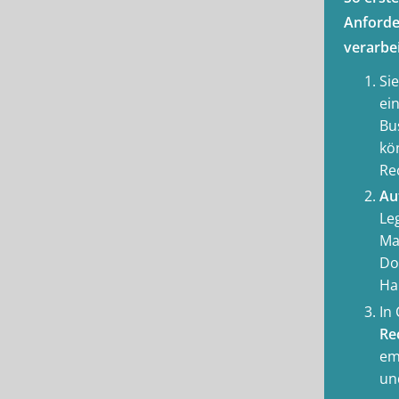
Anforde
verarbe
Si
ei
Bu
kö
Re
Au
Le
Ma
Do
Ha
In
Re
em
un