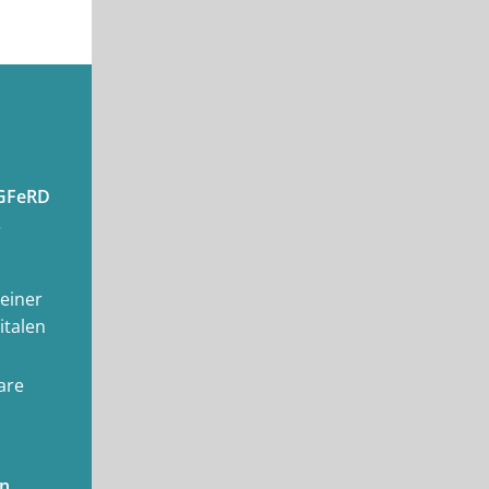
GFeRD
e
 einer
italen
are
en