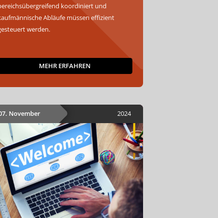
bereichsübergreifend koordiniert und
kaufmännische Abläufe müssen effizient
gesteuert werden.
MEHR ERFAHREN
07. November
2024