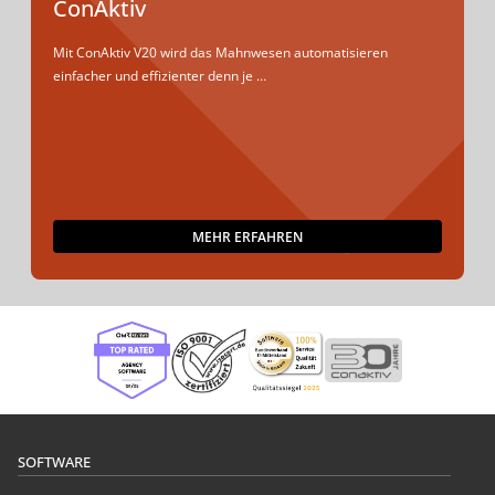
ConAktiv
Mit ConAktiv V20 wird das Mahnwesen automatisieren
einfacher und effizienter denn je …
MEHR ERFAHREN
SOFTWARE