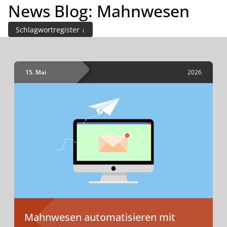
News Blog: Mahnwesen
INHALTE
Demo buchen
Schlagwortregister
15. Mai
2026
Mahnwesen automatisieren mit