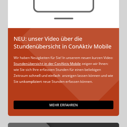
NEU: unser Video über die
Stundenübersicht in ConAktiv Mobile
Wir haben Neuigkeiten für Sie! In unserem neuen kurzen Video:
Stundenübersicht in der ConAktiv Mobile
zeigen wir Ihnen:
wie Sie sich Ihre erfassten Stunden für einen beliebigen
Zeitraum
schnell
und
einfach
anzeigen lassen können und wie
Sie
unkompliziert
neue Stunden erfassen können.
MEHR ERFAHREN