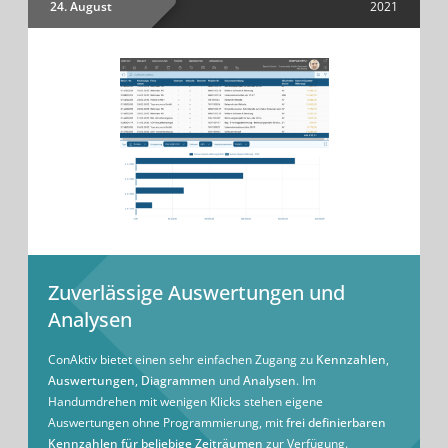
24. August
2021
Zuverlässige Auswertungen und
Analysen
ConAktiv bietet einen sehr einfachen Zugang zu
Kennzahlen
,
Auswertungen
,
Diagrammen
und
Analysen
. Im
Handumdrehen mit wenigen Klicks stehen eigene
Auswertungen ohne Programmierung, mit
frei definierbaren
Kennzahlen für beliebige Zeiträumen
zur Verfügung.