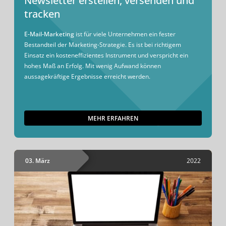
Newsletter erstellen, versenden und
tracken
E-Mail-Marketing
ist für viele Unternehmen ein fester
Bestandteil der Marketing-Strategie. Es ist bei richtigem
Einsatz ein kosteneffizientes Instrument und verspricht ein
hohes Maß an Erfolg. Mit wenig Aufwand können
aussagekräftige Ergebnisse erreicht werden.
MEHR ERFAHREN
03. März
2022