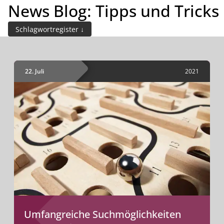
News Blog: Tipps und Tricks
INHALTE
Demo buchen
Schlagwortregister
22. Juli
2021
Umfangreiche Suchmöglichkeiten