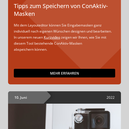
Tipps zum Speichern von ConAktiv-
Masken
Mit dem Layouteditor können Sie Eingabemasken ganz
individuell nach eigenen Wünschen designen und bearbeiten.
In unserem neuen
Kurzvideo
zeigen wir Ihnen, wie Sie mit
diesem Tool bestehende ConAktiv-Masken
abspeichern können.
MEHR ERFAHREN
10. Juni
2022