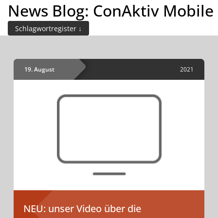
News Blog: ConAktiv Mobile
INHALTE
Demo buchen
Schlagwortregister
19. August
2021
NEU: unser Video über die