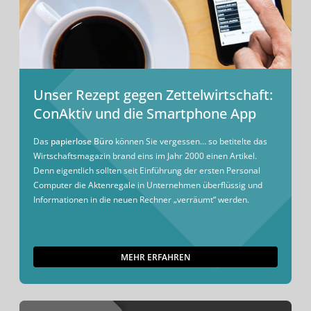
Unser Rezept gegen Zettelwirtschaft:
ConAktiv und die Smartphone App
Das
papierlose Büro
können Sie vergessen… so betitelte das
Wirtschaftsmagazin brand eins im Jahr 2000 einen Artikel.
Denn eigentlich sollten seit Einführung der ersten Personal
Computer die Aktenregale in Unternehmen überflüssig und
Informationen in die neuen Rechner „verräumt“ werden.
MEHR ERFAHREN