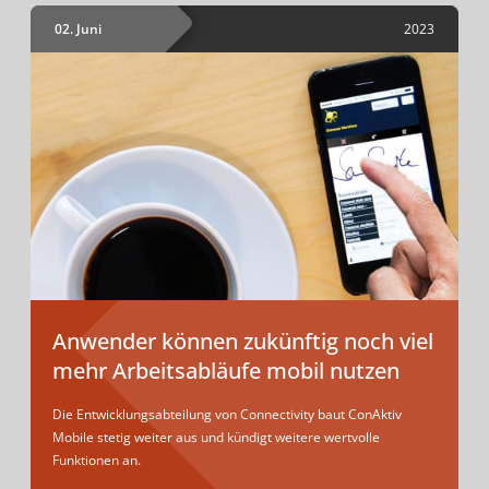
02. Juni
2023
Anwender können zukünftig noch viel
mehr Arbeitsabläufe mobil nutzen
Die Entwicklungsabteilung von Connectivity baut ConAktiv
Mobile stetig weiter aus und kündigt weitere wertvolle
Funktionen an.