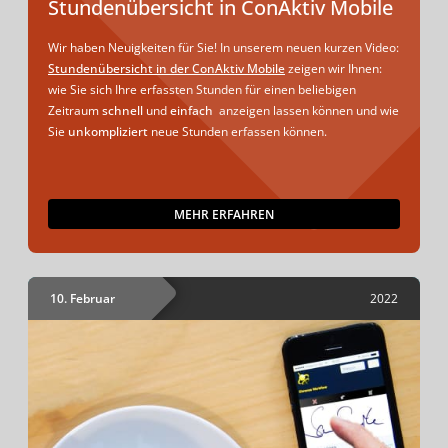
Stundenübersicht in ConAktiv Mobile
Wir haben Neuigkeiten für Sie! In unserem neuen kurzen Video:
Stundenübersicht in der ConAktiv Mobile
zeigen wir Ihnen:
wie Sie sich Ihre erfassten Stunden für einen beliebigen
Zeitraum
schnell
und
einfach
anzeigen lassen können und wie
Sie
unkompliziert
neue Stunden erfassen können.
MEHR ERFAHREN
10. Februar
2022