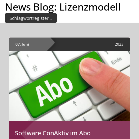
News Blog: Lizenzmodell
INHALTE
Demo buchen
Schlagwortregister
07. Juni
2023
Software ConAktiv im Abo